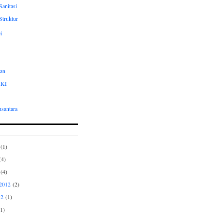
Sanitasi
Struktur
i
an
AKI
usantara
(1)
4)
(4)
2012
(2)
12
(1)
1)