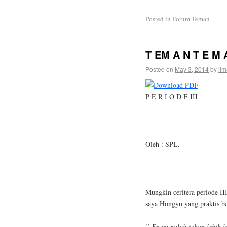
Posted in
Forum Teman
T EM A N T E M A
Posted on
May 3, 2014
by
lim
P E R I O D E III
Oleh : SPL.
Mungkin ceritera periode III
saya Hongyu yang praktis be
” Enam puluh tahun lebih ki