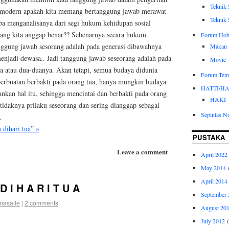
Teknik 
 modern apakah kita memang bertanggung jawab merawat
Teknik 
ba menganalisanya dari segi hukum kehidupan sosial
ang kita anggap benar?? Sebenarnya secara hukum
Forum Hob
nggung jawab sesorang adalah pada generasi dibawahnya
Makan
enjadi dewasa.. Jadi tanggung jawab seseorang adalah pada
Movie
a atau dua-duanya. Akan tetapi, semua budaya didunia
Forum Tem
perbuatan berbakti pada orang tua, hanya mungkin budaya
HATTI/H
kan hal itu, sehingga mencintai dan berbakti pada orang
HAKI
 tidaknya prilaku seseorang dan sering dianggap sebagai
Sepintas N
.
dihari tua” »
PUSTAKA
Leave a comment
April 2022
May 2014
(
April 2014
D I H A R I T U A
September 
imasalle
|
2 comments
August 20
July 2012
(