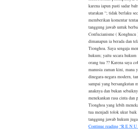
karena iapun pasti sadar ba
utarakan “; tidak berlaku 
memberikan komentar tentang
tanggung jawab untuk berbak
Confucianisme ( Konghucu )
dimanapun ia berada dan tel
Tionghoa. Saya sengaja men
hukum; yaitu secara hukum
orang tua ?? Karena saya co
manusia zaman kini, mana y
dinegara-negara modern, ta
sampai yang bersangkutan m
anaknya dan bukan sebaikny
menekankan rasa cinta dan 
Tionghoa yang lebih menekan
tua menjadi tolok ukur baik
tanggung jawab hukum juga
Continue reading “R E N U