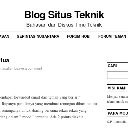
Blog Situs Teknik
Bahasan dan Diskusi Ilmu Teknik
ASAN
SEPINTAS NUSANTARA
FORUM HOBI
FORUM TEMAN
 tua
CARI
imasalle
|
Leave a comment
VISI KAMI
Menjadi sarana
endapat forwarded email dari teman yang berisi ”
teknik untuk ma
 Rupanya penulisnya yang membuat renungan dihari tua itu
l renunganya untuk sharing bersama rekan rekan yang
PARA MO
ang dalam ” mood ” tertentu. Ada 2 points diakhir
S.P. Limasalle,