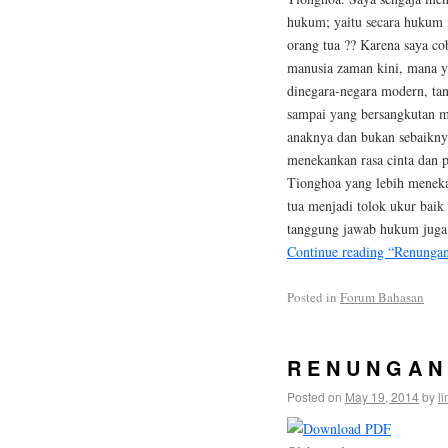
hukum; yaitu secara hukum
orang tua ?? Karena saya co
manusia zaman kini, mana y
dinegara-negara modern, ta
sampai yang bersangkutan m
anaknya dan bukan sebaikny
menekankan rasa cinta dan 
Tionghoa yang lebih menekan
tua menjadi tolok ukur baik
tanggung jawab hukum juga
Continue reading “Renungan 
Posted in
Forum Bahasan
R E N U N G A N 
Posted on
May 19, 2014
by
l