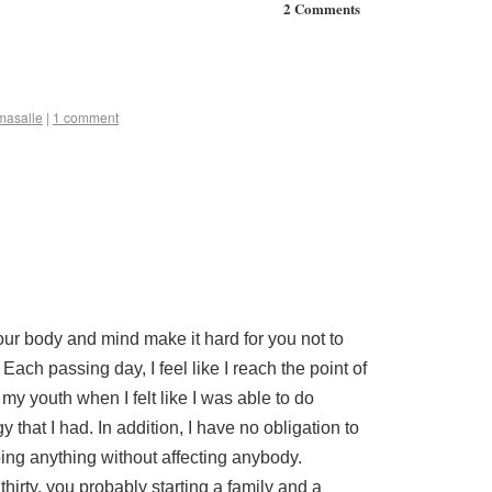
2 Comments
imasalle
|
1 comment
our body and mind make it hard for you not to
 Each passing day, I feel like I reach the point of
 my youth when I felt like I was able to do
 that I had. In addition, I have no obligation to
ing anything without affecting anybody.
hirty, you probably starting a family and a