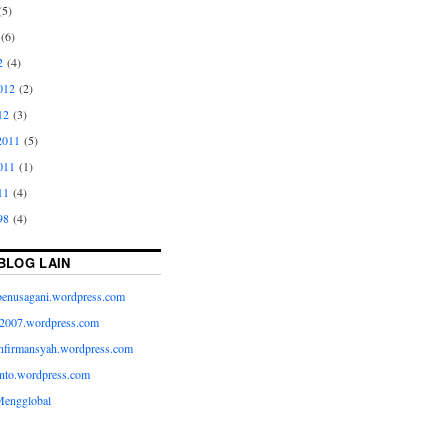
5)
(6)
2
(4)
012
(2)
12
(3)
2011
(5)
011
(1)
11
(4)
98
(4)
BLOG LAIN
.benusagani.wordpress.com
w2007.wordpress.com
wanfirmansyah.wordpress.com
anto.wordpress.com
Mengglobal