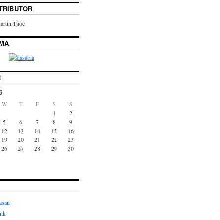
TRIBUTOR
rtin Tjioe
AMA
R
6
W
T
F
S
S
1
2
5
6
7
8
9
12
13
14
15
16
19
20
21
22
23
26
27
28
29
30
asan
nik