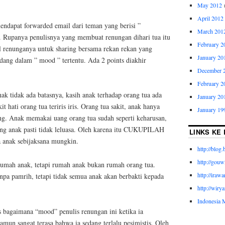
May 2012
(
April 2012
endapat forwarded email dari teman yang berisi ”
March 201
 Rupanya penulisnya yang membuat renungan dihari tua itu
February 2
l renunganya untuk sharing bersama rekan rekan yang
January 20
ang dalam ” mood ” tertentu. Ada 2 points diakhir
December 
February 2
ak tidak ada batasnya, kasih anak terhadap orang tua ada
January 20
t hati orang tua teriris iris. Orang tua sakit, anak hanya
January 19
ng. Anak memakai uang orang tua sudah seperti keharusan,
ang anak pasti tidak leluasa. Oleh karena itu CUKUPILAH
LINKS KE 
da anak sebijaksana mungkin.
http://blog
http://gou
rumah anak, tetapi rumah anak bukan rumah orang tua.
http://ira
npa pamrih, tetapi tidak semua anak akan berbakti kepada
http://wiry
Indonesia 
as bagaimana “mood” penulis renungan ini ketika ia
mun sangat terasa bahwa ia sedang terlalu pesimistis. Oleh