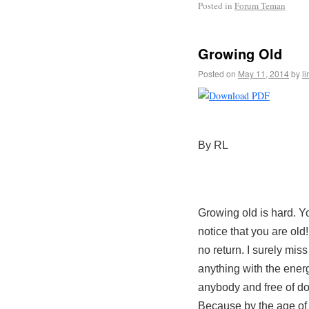
Posted in
Forum Teman
Growing Old
Posted on
May 11, 2014
by
l
By RL
Growing old is hard. Y
notice that you are old!
no return. I surely miss
anything with the energy
anybody and free of do
Because by the age of t