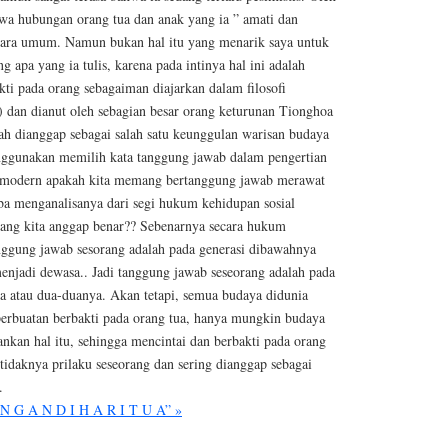
hwa hubungan orang tua dan anak yang ia ” amati dan
secara umum. Namun bukan hal itu yang menarik saya untuk
 apa yang ia tulis, karena pada intinya hal ini adalah
ti pada orang sebagaiman diajarkan dalam filosofi
 dan dianut oleh sebagian besar orang keturunan Tionghoa
ah dianggap sebagai salah satu keunggulan warisan budaya
ggunakan memilih kata tanggung jawab dalam pengertian
 modern apakah kita memang bertanggung jawab merawat
ba menganalisanya dari segi hukum kehidupan sosial
ang kita anggap benar?? Sebenarnya secara hukum
nggung jawab sesorang adalah pada generasi dibawahnya
enjadi dewasa.. Jadi tanggung jawab seseorang adalah pada
a atau dua-duanya. Akan tetapi, semua budaya didunia
perbuatan berbakti pada orang tua, hanya mungkin budaya
kan hal itu, sehingga mencintai dan berbakti pada orang
 tidaknya prilaku seseorang dan sering dianggap sebagai
.
 N G A N D I H A R I T U A” »