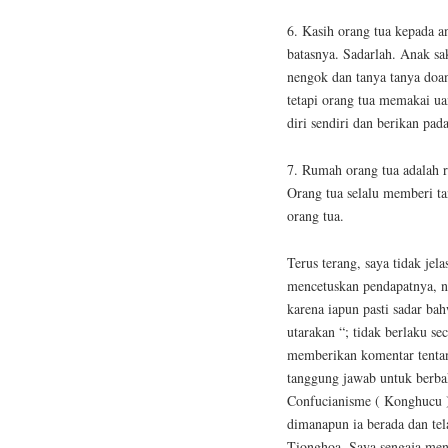
6. Kasih orang tua kepada an
batasnya. Sadarlah. Anak saki
nengok dan tanya tanya doa
tetapi orang tua memakai u
diri sendiri dan berikan pa
7. Rumah orang tua adalah 
Orang tua selalu memberi ta
orang tua.
Terus terang, saya tidak jel
mencetuskan pendapatnya, na
karena iapun pasti sadar ba
utarakan “; tidak berlaku 
memberikan komentar tentang
tanggung jawab untuk berbak
Confucianisme ( Konghucu )
dimanapun ia berada dan tel
Tionghoa. Saya sengaja men