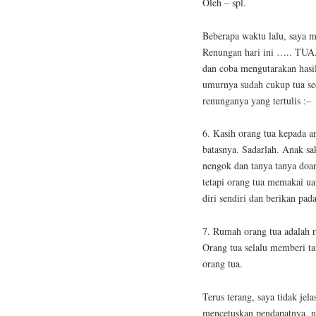
Oleh – spl.
Beberapa waktu lalu, saya m
Renungan hari ini ….. TUA.
dan coba mengutarakan hasi
umurnya sudah cukup tua sed
renunganya yang tertulis :–
6. Kasih orang tua kepada an
batasnya. Sadarlah. Anak saki
nengok dan tanya tanya doa
tetapi orang tua memakai u
diri sendiri dan berikan pa
7. Rumah orang tua adalah 
Orang tua selalu memberi ta
orang tua.
Terus terang, saya tidak jel
mencetuskan pendapatnya, na