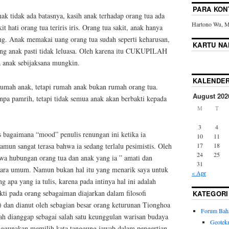
PARA KON
ak tidak ada batasnya, kasih anak terhadap orang tua ada
Hartono Wu, Ma
t hati orang tua teriris iris. Orang tua sakit, anak hanya
ng. Anak memakai uang orang tua sudah seperti keharusan,
KARTU N
ang anak pasti tidak leluasa. Oleh karena itu CUKUPILAH
da anak sebijaksana mungkin.
KALENDE
rumah anak, tetapi rumah anak bukan rumah orang tua.
August 202
npa pamrih, tetapi tidak semua anak akan berbakti kepada
M
T
3
4
as bagaimana “mood” penulis renungan ini ketika ia
10
11
17
18
mun sangat terasa bahwa ia sedang terlalu pesimistis. Oleh
24
25
hwa hubungan orang tua dan anak yang ia ” amati dan
31
secara umum. Namun bukan hal itu yang menarik saya untuk
« Apr
 apa yang ia tulis, karena pada intinya hal ini adalah
ti pada orang sebagaiman diajarkan dalam filosofi
KATEGORI
 dan dianut oleh sebagian besar orang keturunan Tionghoa
Forum Bah
ah dianggap sebagai salah satu keunggulan warisan budaya
Geotek
ggunakan memilih kata tanggung jawab dalam pengertian