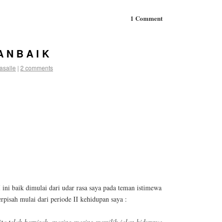
1 Comment
 N B A I K
asalle
|
2 comments
 ini baik dimulai dari udar rasa saya pada teman istimewa
rpisah mulai dari periode II kehidupan saya :
ta telah berpisah, masing masing memilih jalan hidupnya