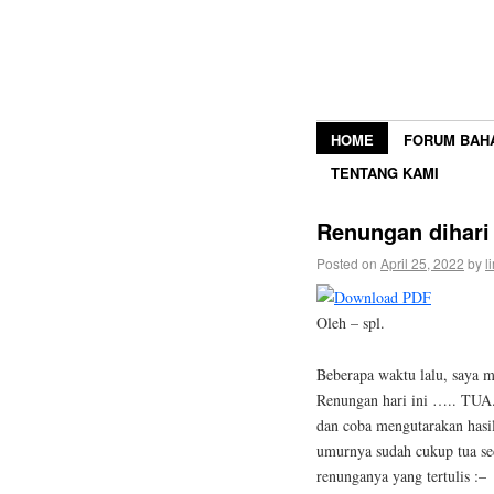
HOME
FORUM BAH
TENTANG KAMI
Renungan dihari
Posted on
April 25, 2022
by
l
Oleh – spl.
Beberapa waktu lalu, saya m
Renungan hari ini ….. TUA.
dan coba mengutarakan hasi
umurnya sudah cukup tua sed
renunganya yang tertulis :–