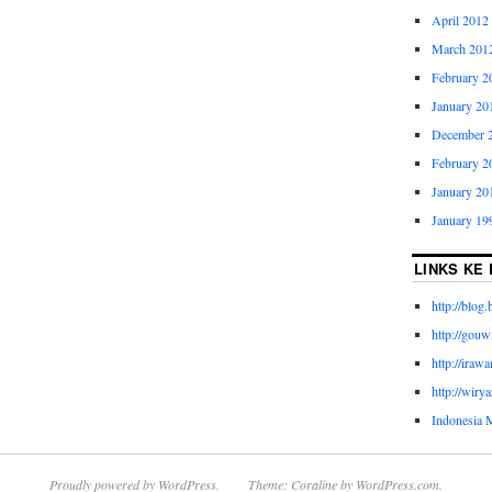
April 2012
March 201
February 2
January 20
December 
February 2
January 20
January 19
LINKS KE 
http://blog
http://gou
http://ira
http://wiry
Indonesia 
Proudly powered by WordPress.
Theme: Coraline by
WordPress.com
.