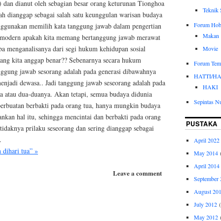
 dan dianut oleh sebagian besar orang keturunan Tionghoa
Teknik 
ah dianggap sebagai salah satu keunggulan warisan budaya
Forum Hob
ggunakan memilih kata tanggung jawab dalam pengertian
Makan
 modern apakah kita memang bertanggung jawab merawat
ba menganalisanya dari segi hukum kehidupan sosial
Movie
ang kita anggap benar?? Sebenarnya secara hukum
Forum Tem
nggung jawab sesorang adalah pada generasi dibawahnya
HATTI/H
enjadi dewasa.. Jadi tanggung jawab seseorang adalah pada
HAKI
a atau dua-duanya. Akan tetapi, semua budaya didunia
Sepintas N
perbuatan berbakti pada orang tua, hanya mungkin budaya
kan hal itu, sehingga mencintai dan berbakti pada orang
PUSTAKA
 tidaknya prilaku seseorang dan sering dianggap sebagai
.
April 2022
dihari tua” »
May 2014
(
April 2014
Leave a comment
September 
August 20
July 2012
(
May 2012
(