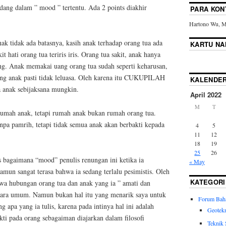
ang dalam ” mood ” tertentu. Ada 2 points diakhir
PARA KON
Hartono Wu, Ma
ak tidak ada batasnya, kasih anak terhadap orang tua ada
KARTU N
t hati orang tua teriris iris. Orang tua sakit, anak hanya
ng. Anak memakai uang orang tua sudah seperti keharusan,
ang anak pasti tidak leluasa. Oleh karena itu CUKUPILAH
KALENDE
da anak sebijaksana mungkin.
April 2022
M
T
rumah anak, tetapi rumah anak bukan rumah orang tua.
npa pamrih, tetapi tidak semua anak akan berbakti kepada
4
5
11
12
18
19
25
26
as bagaimana “mood” penulis renungan ini ketika ia
« May
mun sangat terasa bahwa ia sedang terlalu pesimistis. Oleh
KATEGORI
hwa hubungan orang tua dan anak yang ia ” amati dan
secara umum. Namun bukan hal itu yang menarik saya untuk
Forum Bah
 apa yang ia tulis, karena pada intinya hal ini adalah
Geotek
ti pada orang sebagaiman diajarkan dalam filosofi
Teknik 