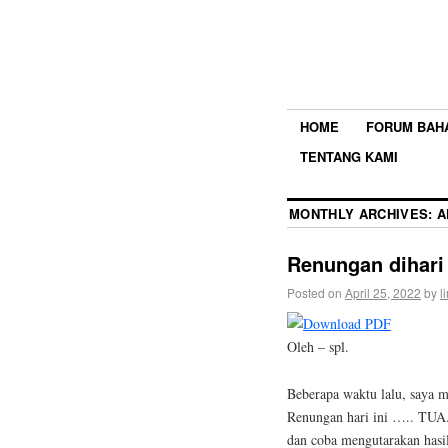
HOME
FORUM BAH
TENTANG KAMI
MONTHLY ARCHIVES:
A
Renungan dihari
Posted on
April 25, 2022
by
l
Oleh – spl.
Beberapa waktu lalu, saya m
Renungan hari ini ….. TUA.
dan coba mengutarakan hasi