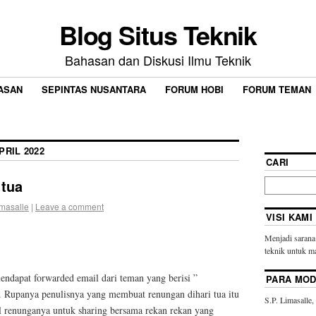
Blog Situs Teknik
Bahasan dan Diskusi Ilmu Teknik
ASAN
SEPINTAS NUSANTARA
FORUM HOBI
FORUM TEMAN
PRIL 2022
CARI
 tua
imasalle
|
Leave a comment
VISI KAMI
Menjadi sarana
teknik untuk ma
endapat forwarded email dari teman yang berisi ”
PARA MO
 Rupanya penulisnya yang membuat renungan dihari tua itu
S.P. Limasalle,
l renunganya untuk sharing bersama rekan rekan yang