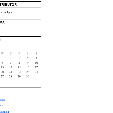
TRIBUTOR
rtin Tjioe
AMA
R
W
T
F
S
S
1
2
3
6
7
8
9
10
13
14
15
16
17
20
21
22
23
24
27
28
29
30
asan
nik
Sanitasi