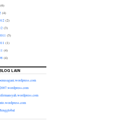
(6)
2
(4)
012
(2)
12
(3)
2011
(5)
011
(1)
11
(4)
98
(4)
BLOG LAIN
.benusagani.wordpress.com
w2007.wordpress.com
wanfirmansyah.wordpress.com
anto.wordpress.com
Mengglobal