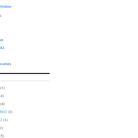
Struktur
i
an
AKI
usantara
(1)
4)
(4)
2012
(2)
12
(1)
1)
5)