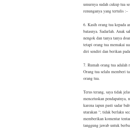
umurnya sudah cukup tua sed
renunganya yang tertulis :–
6. Kasih orang tua kepada an
batasnya. Sadarlah. Anak saki
nengok dan tanya tanya doa
tetapi orang tua memakai u
diri sendiri dan berikan pa
7. Rumah orang tua adalah 
Orang tua selalu memberi ta
orang tua.
Terus terang, saya tidak jel
mencetuskan pendapatnya, na
karena iapun pasti sadar ba
utarakan “; tidak berlaku 
memberikan komentar tentang
tanggung jawab untuk berbak